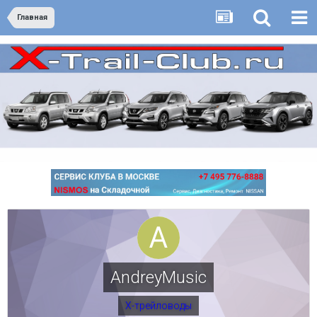
Главная
AndreyMusic
Х-трейловоды