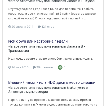
vlarace
ответил в тему пользователя
vlarace
в
E - Кузов
Эту тему поднял я,год назад.Было два вариванта 1 забить
(советовали все кто не мог найти) 2 найти (советовали все
кто ещё не искал) Спястя год решил всё таки найти...
20 апреля 2011
121 ответ
kick down или настройка педали
vlarace
ответил в тему пользователя
vlarace
в
B -
Трансмиссия
Не, я лучше своим старым способом , зажигание глушить.
26 мая 2010
29 ответов
1
Внешний накопитель HDD диск вместо флешки
vlarace
ответил в тему пользователя
Brakonyerro
в
Автозвук и мультимедия
Парни, а винту не вредно в машине, ведь дискам вредна
тряска кочки и т.п. У меня видеорегистратор с винтом, но не