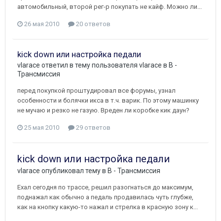
автомобильный, второй рег-р покупать не кайф. Можно ли...
26 мая 2010
20 ответов
kick down или настройка педали
vlarace
ответил в тему пользователя
vlarace
в
B -
Трансмиссия
перед покупкой проштудировал все форумы, узнал
особенности и болячки икса в т.ч. варик. По этому машинку
не мучаю и резко не газую. Вреден ли коробке кик даун?
25 мая 2010
29 ответов
kick down или настройка педали
vlarace
опубликовал тему в
B - Трансмиссия
Ехал сегодня по трассе, решил разогнаться до максимум,
поднажал как обычно а педаль продавилась чуть глубже,
как на кнопку какую-то нажал и стрелка в красную зону к...