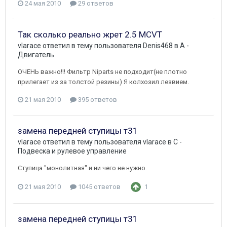
24 мая 2010
29 ответов
Так сколько реально жрет 2.5 MCVT
vlarace
ответил в тему пользователя
Denis468
в
A -
Двигатель
ОЧЕНЬ важно!!! Фильтр Niparts не подходит(не плотно
прилегает из за толстой резины) Я колхозил лезвием.
21 мая 2010
395 ответов
замена передней ступицы т31
vlarace
ответил в тему пользователя
vlarace
в
C -
Подвеска и рулевое управление
Ступица "монолитная" и ни чего не нужно.
21 мая 2010
1045 ответов
1
замена передней ступицы т31