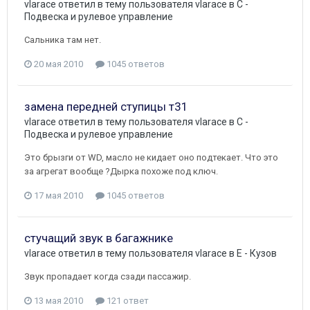
vlarace
ответил в тему пользователя
vlarace
в
C -
Подвеска и рулевое управление
Сальника там нет.
20 мая 2010
1045 ответов
замена передней ступицы т31
vlarace
ответил в тему пользователя
vlarace
в
C -
Подвеска и рулевое управление
Это брызги от WD, масло не кидает оно подтекает. Что это
за агрегат вообще ?Дырка похоже под ключ.
17 мая 2010
1045 ответов
стучащий звук в багажнике
vlarace
ответил в тему пользователя
vlarace
в
E - Кузов
Звук пропадает когда сзади пассажир.
13 мая 2010
121 ответ