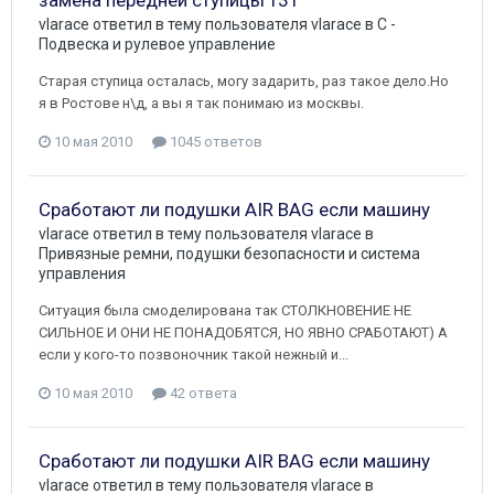
vlarace
ответил в тему пользователя
vlarace
в
C -
Подвеска и рулевое управление
Старая ступица осталась, могу задарить, раз такое дело.Но
я в Ростове н\д, а вы я так понимаю из москвы.
10 мая 2010
1045 ответов
Сработают ли подушки AIR BAG если машину
vlarace
ответил в тему пользователя
vlarace
в
Привязные ремни, подушки безопасности и система
управления
Ситуация была смоделирована так СТОЛКНОВЕНИЕ НЕ
СИЛЬНОЕ И ОНИ НЕ ПОНАДОБЯТСЯ, НО ЯВНО СРАБОТАЮТ) А
если у кого-то позвоночник такой нежный и...
10 мая 2010
42 ответа
Сработают ли подушки AIR BAG если машину
vlarace
ответил в тему пользователя
vlarace
в