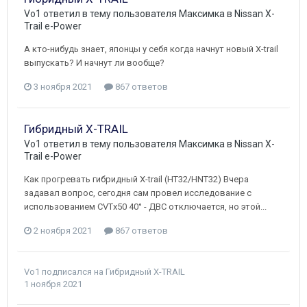
Vo1
ответил в тему пользователя
Максимка
в
Nissan X-
Trail e-Power
А кто-нибудь знает, японцы у себя когда начнут новый X-trail
выпускать? И начнут ли вообще?
3 ноября 2021
867 ответов
Гибридный X-TRAIL
Vo1
ответил в тему пользователя
Максимка
в
Nissan X-
Trail e-Power
Как прогревать гибридный X-trail (HT32/HNT32) Вчера
задавал вопрос, сегодня сам провел исследование с
использованием CVTx50 40° - ДВС отключается, но этой...
2 ноября 2021
867 ответов
Vo1
подписался на
Гибридный X-TRAIL
1 ноября 2021