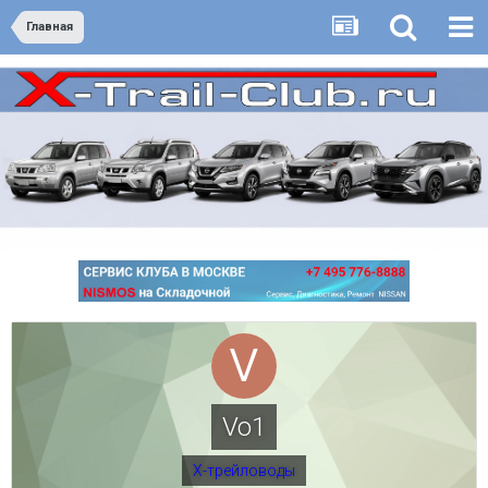
Главная
Vo1
Х-трейловоды