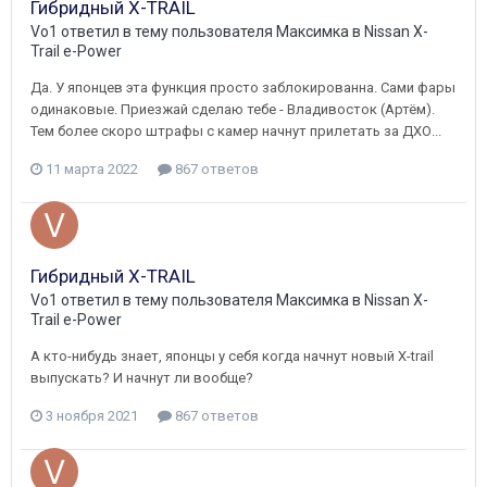
Гибридный X-TRAIL
Vo1
ответил в тему пользователя
Максимка
в
Nissan X-
Trail e-Power
Да. У японцев эта функция просто заблокированна. Сами фары
одинаковые. Приезжай сделаю тебе - Владивосток (Артём).
Тем более скоро штрафы с камер начнут прилетать за ДХО...
11 марта 2022
867 ответов
Гибридный X-TRAIL
Vo1
ответил в тему пользователя
Максимка
в
Nissan X-
Trail e-Power
А кто-нибудь знает, японцы у себя когда начнут новый X-trail
выпускать? И начнут ли вообще?
3 ноября 2021
867 ответов