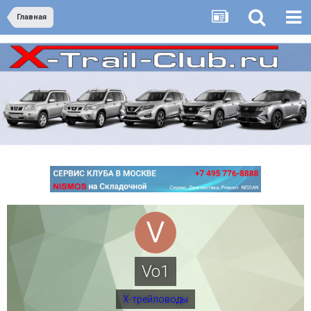
Главная
Vo1
Х-трейловоды