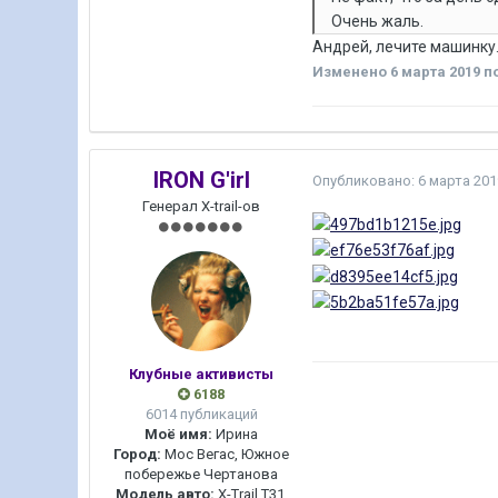
Очень жаль.
Андрей, лечите машинку.
Изменено
6 марта 2019
по
IRON G'irl
Опубликовано:
6 марта 201
Генерал X-trail-ов
Клубные активисты
6188
6014 публикаций
Моё имя:
Ирина
Город:
Мос Вегас, Южное
побережье Чертанова
Модель авто:
X-Trail T31,