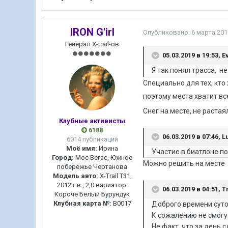
IRON G'irl
Опубликовано:
6 марта 201
Генерал X-trail-ов
05.03.2019 в 19:53,
E
Я так понял трасса, н
Специально для тех, кто
поэтому места хватит в
Снег на месте, не растаял
Клубные активисты
6188
06.03.2019 в 07:46,
L
6014 публикаций
Моё имя:
Ирина
Участие в биатлоне п
Город:
Мос Вегас, Южное
Можно решить на месте
побережье Чертанова
Модель авто:
X-Trail T31,
2012 г.в., 2,0 вариатор.
06.03.2019 в 04:51,
T
Короче Белый Бурундук
Клубная карта №:
B0017
Доброго времени суто
К сожалению не смогу 
Не факт, что за день 