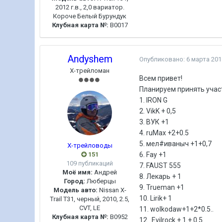
2012 г.в., 2,0 вариатор.
Короче Белый Бурундук
Клубная карта №:
B0017
Andyshem
Опубликовано:
6 марта 201
Х-трейломан
Всем привет!
Планируем принять участ
1. IRON G
2. VikK + 0,5
3. ВУК +1
4. ruMax +2+0.5
5. мел#иваныч +1+0,7
Х-трейловоды
151
6. Fay +1
109 публикаций
7. FAUST 555
Моё имя:
Андрей
8. Лекарь + 1
Город:
Люберцы
9. Trueman +1
Модель авто:
Nissan X-
10. Lirik+ 1
Trail T31, черный, 2010, 2.5,
CVT, LE
11. wolkodaw+1+2*0.5..
Клубная карта №:
B0952
12. Evilrock + 1 + 0.5