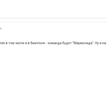
9
ие в том числе и в биатлоне - команда будет "Мармолада". Ну и на