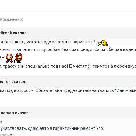
9
(изменено)
vilrock
сказал:
е для танков , искать надо запасные варианты ?:)
 хочет покататься по сугробам без биатлона, д. Саша обещал выдели
сем
, трассу они специально под нас НЕ чистят )), так что на любой вкус
ucifer
сказал:
ока под вопросом. Обязательна предварительная запись? Или можн
rueman
сказал:
к.
участвовать, сдаю авто в гарантийный ремонт 9го.
сделают.