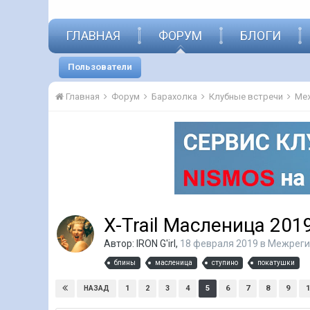
ГЛАВНАЯ
ФОРУМ
БЛОГИ
Пользователи
Главная
Форум
Барахолка
Клубные встречи
Ме
X-Trail Масленица 201
Автор:
IRON G'irl
,
18 февраля 2019
в
Межреги
блины
масленица
ступино
покатушки
1
2
3
4
5
6
7
8
9
1
НАЗАД