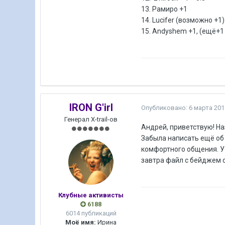
13. Рамиро +1
14. Lucifer (возможно +1)
15. Andyshem +1, (ещё+1
IRON G'irl
Опубликовано:
6 марта 201
Генерал X-trail-ов
Андрей, приветствую! На
Забыла написать ещё об о
комфортного общения. У 
завтра файл с бейджем с
Клубные активисты
6188
6014 публикаций
Моё имя:
Ирина