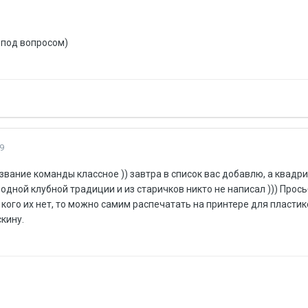
 под вопросом)
9
звание команды классное )) завтра в список вас добавлю, а квадри
дной клубной традиции и из старичков никто не написал ))) Просьб
кого их нет, то можно самим распечатать на принтере для пластик
кину.