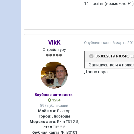
14. Lucifer (возможно +1)
VikK
Опубликовано:
6 марта 201
Х-трейл гуру
06.03.2019 в 07:46,
L
Запишусь-ка и я пожал
Давно пора!
Клубные активисты
1234
897 публикаций
Моё имя:
Виктор
Город:
Люберцы
Модель авто:
Был Т31 2.5,
стал Т32 2.5
Клубная карта №:
B0101