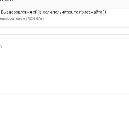
 Выздоровления ей )) если получится, то приезжайте ))
льзователем IRON G'irl
9