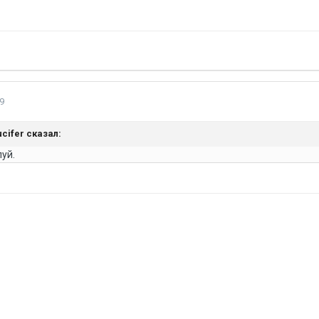
9
ucifer
сказал:
уй.