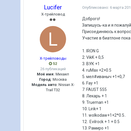
Lucifer
Опубликовано:
6 марта 201
Х-трейловод
Доброго!
Запишусь-ка и я пожалуй
Присоединяюсь к вопросу
Участие в биатлоне пок
1. IRON G
2. VikK + 0,5
Х-трейловоды
52
3. ВУК +1
26 публикаций
4. ruMax +2+0.5
Моё имя:
Михаил
5. мел#иваныч +1+0,7
Город:
Москва
6. Fay +1
Модель авто:
Nissan X-
7. FAUST 555
Trail T32
8. Лекарь + 1
9. Trueman +1
10. Lirik+ 1
11. wolkodaw+1+2*0.5..
12. Evilrock + 1 + 0.5
13. Рамиро +1