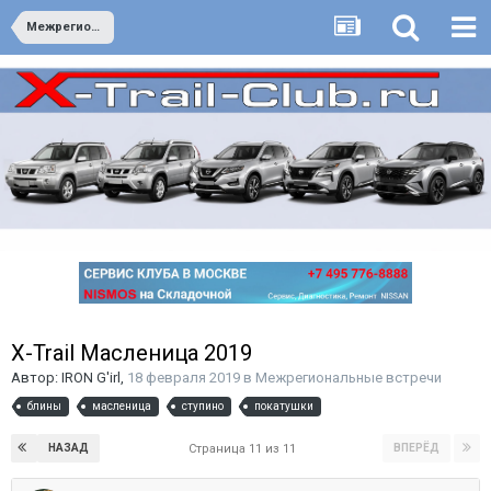
Межрегиональные встречи
X-Trail Масленица 2019
Автор:
IRON G'irl
,
18 февраля 2019
в
Межрегиональные встречи
блины
масленица
ступино
покатушки
НАЗАД
ВПЕРЁД
Страница 11 из 11