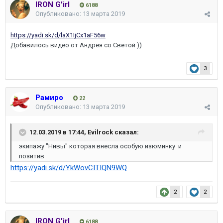
IRON G'irl
6188
Опубликовано:
13 марта 2019
https://yadi.sk/d/laX1IjCx1aF56w
Добавилось видео от Андрея со Светой ))
3
Рамиро
22
Опубликовано:
13 марта 2019
12.03.2019 в 17:44,
Evilrock
сказал:
экипажу "Нивы" которая внесла особую изюминку и
позитив
https://yadi.sk/d/YkWovCITIQN9WQ
2
2
IRON G'irl
6188