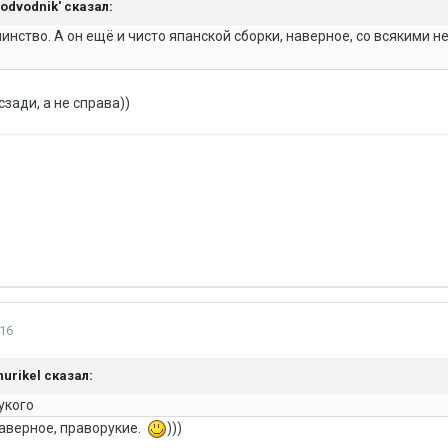
'Podvodnik' сказал:
инство. А он ещё и чисто япанской сборки, наверное, со всякими
сзади, а не справа))
16
Shurikel сказал:
укого
наверное, праворукие.
)))