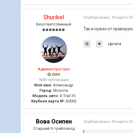
Shurikel
Опубликовано:
30 марта 20
Безответственный
Так и нужен от праворук
Цитата
Администраторы
4069
9083 публикации
Моё имя:
Александр
Город:
Moscow
Модель авто:
X-Trail 35
Клубная карта №:
B0002
Вова Осипен
Опубликовано:
30 марта 20
Старший Х-трейловод