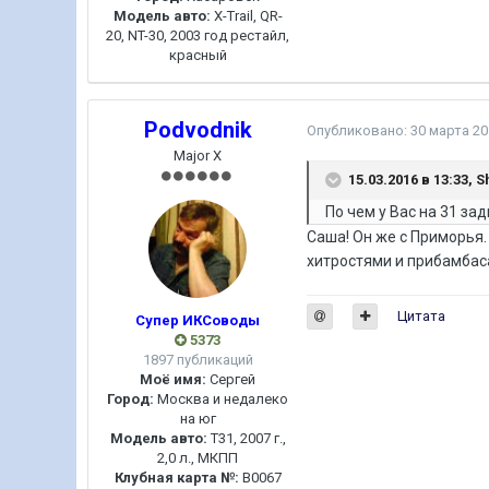
Модель авто:
X-Trail, QR-
20, NT-30, 2003 год рестайл,
красный
Podvodnik
Опубликовано:
30 марта 20
Major X
15.03.2016 в 13:33, 
По чем у Вас на 31 за
Саша! Он же с Приморья.
хитростями и прибамбас
Цитата
Супер ИКСоводы
5373
1897 публикаций
Моё имя:
Сергей
Город:
Москва и недалеко
на юг
Модель авто:
Т31, 2007 г.,
2,0 л., МКПП
Клубная карта №:
B0067