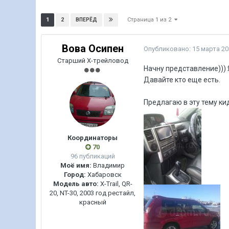
Страница 1 из 2
1
2
ВПЕРЁД
Вова Осипен
Опубликовано:
15 марта 20
Старший Х-трейловод
Начну представление)))
Давайте кто еще есть.
Предлагаю в эту тему ки
Координаторы
70
96 публикаций
Моё имя:
Владимир
Город:
Хабаровск
Модель авто:
X-Trail, QR-
20, NT-30, 2003 год рестайл,
красный