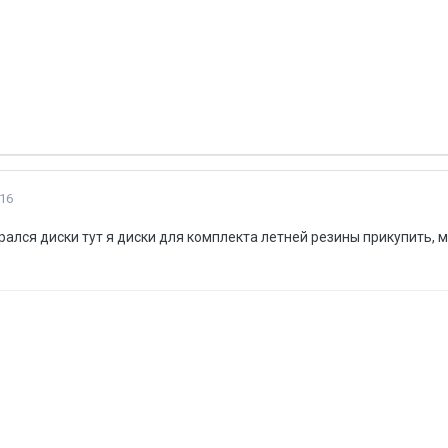
16
рался диски тут я диски для комплекта летней резины прикупить,