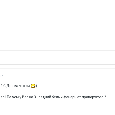
16
я ? С Дрома что ли
)
 бал ! По чем у Вас на 31 задний белый фонарь от праворукого ?