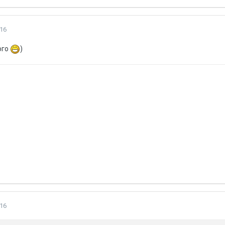
16
ого
)
16