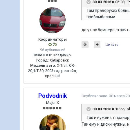
30.03.2016 в 06:03, 
Там праворуких больш
прибамбасами
​да у нас бампера ставят 
Координаторы
70
Цитата
96 публикаций
Моё имя:
Владимир
Город:
Хабаровск
Модель авто:
X-Trail, QR-
20, NT-30, 2003 год рестайл,
красный
Podvodnik
Опубликовано:
30 марта 20
Major X
30.03.2016 в 10:55, 
Так и нужен от правор
Так ему и диски нужны, 