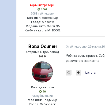
Администраторы
4069
9083 публикации
Моё имя:
Александр
Город:
Moscow
Модель авто:
X-Trail 35
Клубная карта №:
B0002
Вова Осипен
Опубликовано:
29 марта 20
Старший Х-трейловод
Ребята всем привет. Соб
рассмотрю варианты
Цитата
Координаторы
70
96 публикаций
Моё имя:
Владимир
Город:
Хабаровск