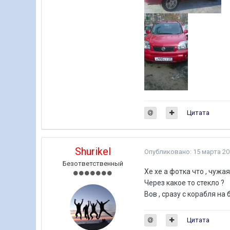
Цитата
Shurikel
Опубликовано:
15 марта 20
Безответственный
Хе хе а фотка что , чужа
Через какое то стекло ?
Вов , сразу с корабля на
Цитата