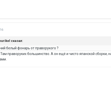
16
Shurikel сказал:
дний белый фонарь от праворукого ?
 Там праворуких большинство. А он ещё и чисто япанской сборки,
ами.