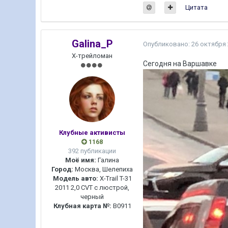
Цитата
Galina_P
Опубликовано:
26 октября
Х-трейломан
Сегодня на Варшавке
Клубные активисты
1168
392 публикации
Моё имя:
Галина
Город:
Москва, Шелепиха
Модель авто:
X-Trail T-31
2011 2,0 CVT с люстрой,
черный
Клубная карта №:
B0911