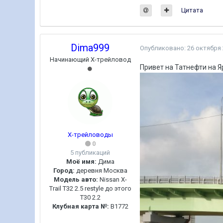
Цитата
Dima999
Опубликовано:
26 октября
Начинающий Х-трейловод
Привет на Татнефти на 
Х-трейловоды
0
5 публикаций
Моё имя:
Дима
Город:
деревня Москва
Модель авто:
Nissan X-
Trail T32 2.5 restyle до этого
T30 2.2
Клубная карта №:
B1772