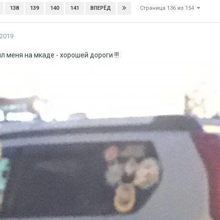
Страница 136 из 154
138
139
140
141
ВПЕРЁД
 2019
 меня на мкаде - хорошей дороги !!!