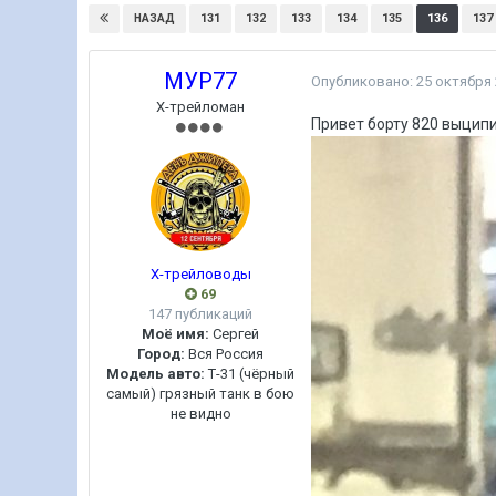
131
132
133
134
135
136
137
НАЗАД
МУР77
Опубликовано:
25 октября
Х-трейломан
Привет борту 820 выципил
Х-трейловоды
69
147 публикаций
Моё имя:
Сергей
Город:
Вся Россия
Модель авто:
Т-31 (чёрный
самый) грязный танк в бою
не видно