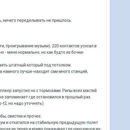
ь, ничего переделывать не пришлось.
и, проигрывание музыки). 220 контактов усосал в
о - меня нормально, но как будто из бочки-
аять штатный который под потолком.
ка намного лучше-находит сам много станций,
плеер запустил но с тормозами. Рипы всех мастей
же запоминает где остановился в прошлый раз.
t2, но надо уточнять).
бы, свистки и прочее.
рум и откатился на стабильную предыдущую-полет
ороде их терял и криво показывал где находишся из-