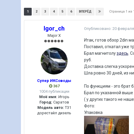
Страница 1 из
1
2
3
4
5
6
ВПЕРЁД
Igor_ch
Опубликовано:
20 февраля
Major X
Итак, готов обзор 2din м
Поставил, откатал уже т
Брал магнитолу
здесь
. 
руб.
Доставка слегка ускорен
Шла ровно 30 дней, из н
Супер ИКСоводы
367
По функциям - это брат 
1004 публикации
Брал по указанной выше 
Моё имя:
Игорь
( у других такого не наше
Город:
Саратов
Фото:
Модель авто:
T31
Упаковка
дорестайл дизель