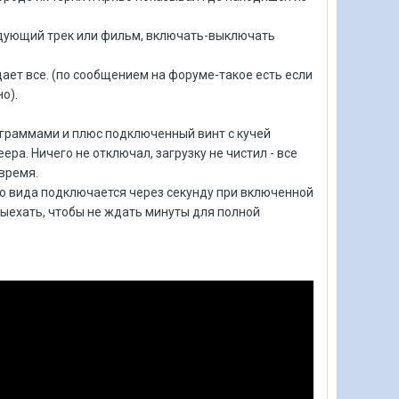
ледующий трек или фильм, включать-выключать
дает все. (по сообщением на форуме-такое есть если
о).
рограммами и плюс подключенный винт с кучей
ера. Ничего не отключал, загрузку не чистил - все
время.
го вида подключается через секунду при включенной
 выехать, чтобы не ждать минуты для полной