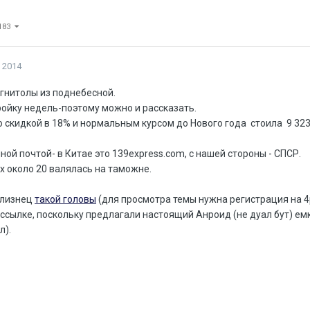
 183
 2014
агнитолы из поднебесной.
ройку недель-поэтому можно и рассказать.
Со скидкой в 18% и нормальным курсом до Нового года стоила 9 323,4
ной почтой- в Китае это 139express.com, с нашей стороны - СПСР.
их около 20 валялась на таможне.
близнец
такой головы
(для просмотра темы нужна регистрация на 4p
ссылке, поскольку предлагали настоящий Анроид (не дуал бут) ем
л).