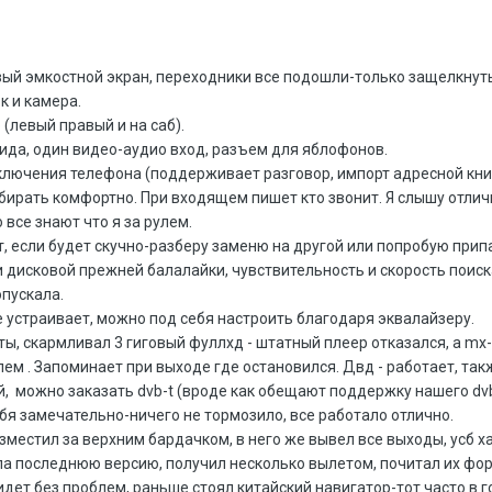
вый эмкостной экран, переходники все подошли-только защелкнут
к и камера.
(левый правый и на саб).
ида, один видео-аудио вход, разъем для яблофонов.
ключения телефона (поддерживает разговор, импорт адресной книг
набирать комфортно. При входящем пишет кто звонит. Я слышу отличн
 все знают что я за рулем.
, если будет скучно-разберу заменю на другой или попробую прип
и дисковой прежней балалайки, чувствительность и скорость поис
пускала.
не устраивает, можно под себя настроить благодаря эквалайзеру.
ы, скармливал 3 гиговый фуллхд - штатный плеер отказался, а mx-
ем . Запоминает при выходе где остановился. Двд - работает, так
, можно заказать dvb-t (вроде как обещают поддержку нашего dvb-
ебя замечательно-ничего не тормозило, все работало отлично.
зместил за верхним бардачком, в него же вывел все выходы, усб ха
ла последнюю версию, получил несколько вылетом, почитал их фо
дет без проблем, раньше стоял китайский навигатор-тот часто в г