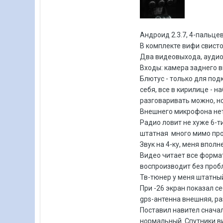
Андроид 2.3.7, 4-пальце
В комплекте вифи свисто
Два видеовыхода, аудио 
Входы: камера заднего в
Блютус - только для под
себя, все в кирилице - 
разговаривать можно, но
Внешнего микрофона нет
Радио ловит не хуже 6-т
штатная много мимо про
Звук на 4-ку, меня впол
Видео читает все формат
воспроизводит без пробл
Тв-тюнер у меня штатный
При -26 экран показал с
gps-антенна внешняя, ра
Поставил навител снача
нормальный. Спутники ви