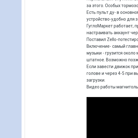
за этого. Особых тормоз
Есть пульт ду- в основн
устройство-удобно для 
ГуглоМаркет работает, п
настраивать аккаунт чере
Поставил Zello-потестир
Включение- самый главны
музыки - грузится около 
штатное. Возможно позж
Если завести движок при
голове и через 4-5 при 
загрузки.
Видео работы магнитолы