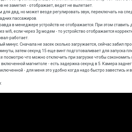
ов не заметил - отображает, ведет не вылетает.
ом для двд, но может везде регулировать звук, переключать на с
задних пассажиров.
равда в менеджере устройств не отображается. При этом ставить 
з wifi, если через 3g модем - то устройство отображается корректн
овал-работает.
й минус. Сначала не засек сколько загружается, сейчас забил п
минуты, затем секунд 15 еще винт подготоваливает для запуска пле
е посмотрю что можно отключить при загрузке чтобы сэкономить 
 включенной магнитоле - есть задержка секунд в 5. Камера задне
выключенной - для меня это удобно когда надо быстро завестись и
: