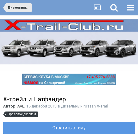
Дизельный Nissan X-Trail
Х-трейл и Патфандер
Автор:
AVL
,
15 декабря 2013
в
Дизельный Nissan X-Trail
Про авто с дизелем
Ответить в тему