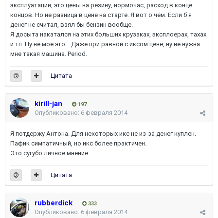
эксплуатации, это цены на резину, нормочас, расход в конце
концов. Но не разница в цене на старте. Я вот о чём. Если б я
денег не считал, взял бы бензин вообще.
Я досыта накатался на этих больших крузаках, эксплоерах, тахах
и тп. Ну не моё это... Даже при равной с иксом цене, ну не нужна
мне такая машина. Period.
Цитата
kirill-jan
197
Опубликовано:
6 февраля 2014
Я потдержу Антона. Для некоторых икс не из-за денег куплен.
Пафик симпатичный, но икс более практичен.
Это сугубо личное мнение.
Цитата
rubberdick
333
Опубликовано:
6 февраля 2014