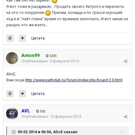
как там оно на Пафике?
Я вот тоже в раздумьях... Продать своего Хитрого и пересесть
на что-то покрупнее
Причем, хочецца и по трассе хороший
ход и в "лайт-говна" время от времени заползать. И вот никак не
решусь что же взять...
Цитата
Anton99
2235
Опубликовано:
9 февраля 2014
AlicE,
Вам сюда
http://www.pathclub.ru/forum/index.php/board,2.0.html
Цитата
AVL
202
Опубликовано:
10 февраля 2014
09.02.2014 в 06:56, AlicE сказал: