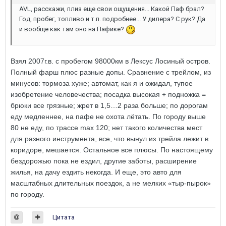
AVL, расскажи, плиз еще свои ощущения... Какой Паф брал?
Год, пробег, топливо и т.п. подробнее... У дилера? С рук? Да
и вообще как там оно на Пафике?
Взял 2007г.в. с пробегом 98000км в Лексус Лосиный остров.
Полный фарш плюс разные допы. Сравнение с трейлом, из
минусов: тормоза хуже; автомат, как я и ожидал, тупое
изобретение человечества; посадка высокая + подножка =
брюки все грязные; жрет в 1,5…2 раза больше; по дорогам
еду медленнее, на пафе не охота лётать. По городу выше
80 не еду, по трассе max 120; нет такого количества мест
для разного инструмента, все, что вынул из трейла лежит в
коридоре, мешается. Остальное все плюсы. По настоящему
бездорожью пока не ездил, другие заботы, расширение
жилья, на дачу ездить некогда. И еще, это авто для
масштабных длительных поездок, а не мелких «тыр-пырок»
по городу.
Цитата