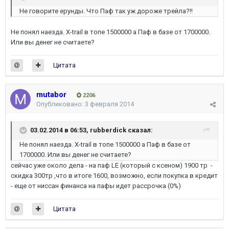
Не говорите ерунды. Что Паф так уж дороже трейла?!!
Не понял наезда. X-trail в топе 1500000 а Паф в базе от 1700000.
Или вы денег не считаете?
Цитата
mutabor
2206
Опубликовано:
3 февраля 2014
03.02.2014 в 06:53, rubberdick сказал:
Не понял наезда. X-trail в топе 1500000 а Паф в базе от
1700000. Или вы денег не считаете?
сейчас уже около дела - на паф LE (который с ксеном) 1900 тр -
скидка 300тр ,что в итоге 1600, возможно, если покупка в кредит
- еще от ниссан финанса на пафы идет рассрочка (0%)
Цитата