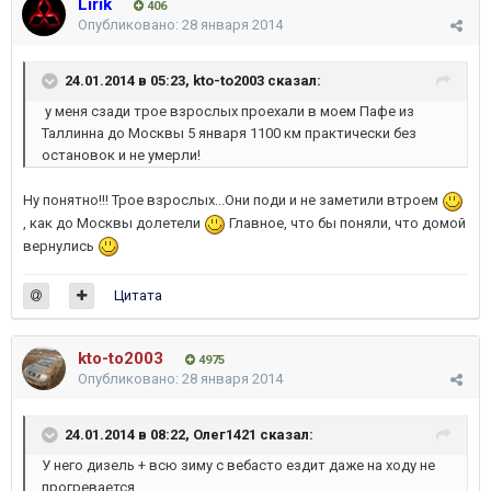
Lirik
406
Опубликовано:
28 января 2014
24.01.2014 в 05:23, kto-to2003 сказал:
у меня сзади трое взрослых проехали в моем Пафе из
Таллинна до Москвы 5 января 1100 км практически без
остановок и не умерли!
Ну понятно!!! Трое взрослых...Они поди и не заметили втроем
, как до Москвы долетели
Главное, что бы поняли, что домой
вернулись
Цитата
kto-to2003
4975
Опубликовано:
28 января 2014
24.01.2014 в 08:22, Олег1421 сказал:
У него дизель + всю зиму с вебасто ездит даже на ходу не
прогревается.