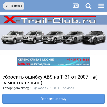
D - Тормоза
сбросить ошибку ABS на Т-31 от 2007 г.в(
самостоятельно)
Автор:
goraleksey
,
10 декабря 2013
в
D - Тормоза
Ответить в тему