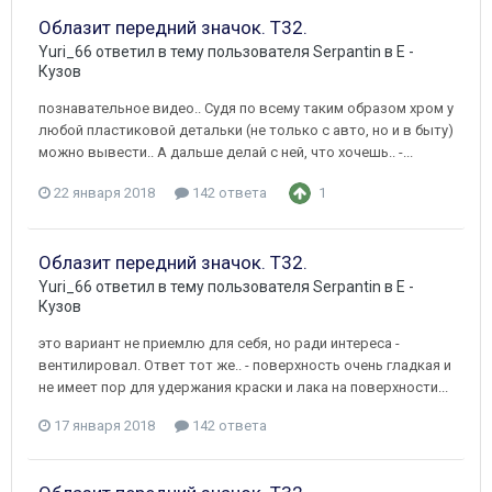
Облазит передний значок. Т32.
Yuri_66
ответил в тему пользователя
Serpantin
в
E -
Кузов
познавательное видео.. Судя по всему таким образом хром у
любой пластиковой детальки (не только с авто, но и в быту)
можно вывести.. А дальше делай с ней, что хочешь.. -...
22 января 2018
142 ответа
1
Облазит передний значок. Т32.
Yuri_66
ответил в тему пользователя
Serpantin
в
E -
Кузов
это вариант не приемлю для себя, но ради интереса -
вентилировал. Ответ тот же.. - поверхность очень гладкая и
не имеет пор для удержания краски и лака на поверхности...
17 января 2018
142 ответа