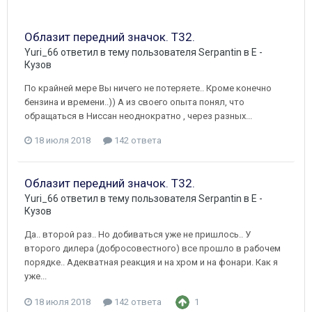
Облазит передний значок. Т32.
Yuri_66
ответил в тему пользователя
Serpantin
в
E -
Кузов
По крайней мере Вы ничего не потеряете.. Кроме конечно
бензина и времени..)) А из своего опыта понял, что
обращаться в Ниссан неоднократно , через разных...
18 июля 2018
142 ответа
Облазит передний значок. Т32.
Yuri_66
ответил в тему пользователя
Serpantin
в
E -
Кузов
Да.. второй раз.. Но добиваться уже не пришлось.. У
второго дилера (добросовестного) все прошло в рабочем
порядке.. Адекватная реакция и на хром и на фонари. Как я
уже...
18 июля 2018
142 ответа
1