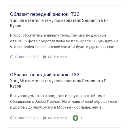
Облазит передний значок. Т32.
Yuri_66
ответил в тему пользователя
Serpantin
в
E -
Кузов
Игорь, обратитесь в началу темы, там мои подробные
отзывы и фото представлены во всей красе. Вы увидите, на
что способен Ниссановский хром.! И будете удивлены еще...
17 июля 2018
142 ответа
Облазит передний значок. Т32.
Yuri_66
ответил в тему пользователя
Serpantin
в
E -
Кузов
Вот уж не думал, что придется вернуться к этой теме!
Обращаюсь к Jackie Treehorn Не отчаивайтесь! обращайтесь
к другому дилеру! Благо в Москве их больше, чем в...
17 июля 2018
142 ответа
1