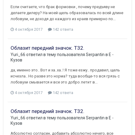
Если считаете, что брак формовки , почему предъяву не
делаете дилеру? На моей щель образовалась по всей длине
лобовухи, не доходя до каждого из краев примерно по...
4 октября 2017
142 ответа
Облазит передний значок. Т32.
Yuri_66
ответил в тему пользователя
Serpantin
в
E -
Кузов
да, именно это.. Вот и ха..ха..! Я тоже езжу.. продавил, щель
исчезла.. Но разве это норма? туда вообще-то вся грязь с
лобовухи смывается и все это добро летит в...
4 октября 2017
142 ответа
Облазит передний значок. Т32.
Yuri_66
ответил в тему пользователя
Serpantin
в
E -
Кузов
Абсолютно согласен, добавить абсолютно нечего, все