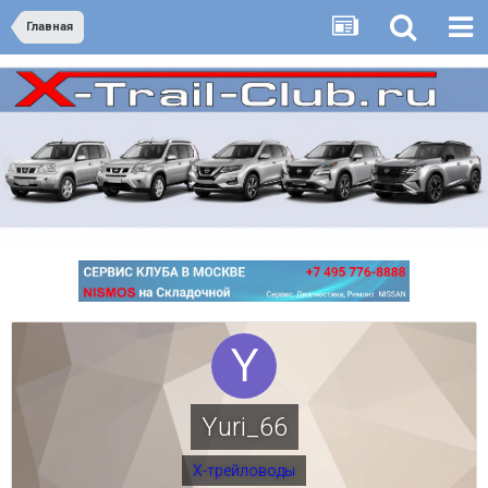
Главная
Yuri_66
Х-трейловоды