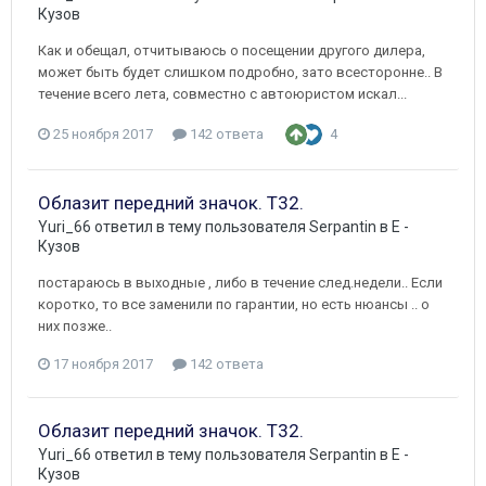
Кузов
Как и обещал, отчитываюсь о посещении другого дилера,
может быть будет слишком подробно, зато всесторонне.. В
течение всего лета, совместно с автоюристом искал...
25 ноября 2017
142 ответа
4
Облазит передний значок. Т32.
Yuri_66
ответил в тему пользователя
Serpantin
в
E -
Кузов
постараюсь в выходные , либо в течение след.недели.. Если
коротко, то все заменили по гарантии, но есть нюансы .. о
них позже..
17 ноября 2017
142 ответа
Облазит передний значок. Т32.
Yuri_66
ответил в тему пользователя
Serpantin
в
E -
Кузов