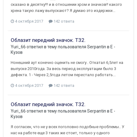
сказано в десятку!!! и в отношении хром и значков!! какого
хрена такую лажу выпускают? Я думаю это издержки...
4 октября 2017
142 ответа
Облазит передний значок. Т32.
Yuri_66
ответил в тему пользователя
Serpantin
в
E -
Кузов
Нонешний аут конечно оценить не смогу.. Откатал 6,5лет на
выпуске 2010года. За весь период эксплуатации было 3
дефекта. 1 - Через 2,5года летом перестало работать...
4 октября 2017
142 ответа
Облазит передний значок. Т32.
Yuri_66
ответил в тему пользователя
Serpantin
в
E -
Кузов
Я согласен, что не у всех поголовно подобные проблемы.. У
нас на работе еще 3 таких же стоит, только у одного