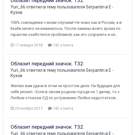
Облазит передний значок. Т32.
Yuri_66
ответил в тему пользователя
Serpantin
в
E -
Кузов
100% совпадение с моим случаем! Не знаю как в России, а в
Екабе ничего не изменилось. После замены всего хрома по
гарантии озаботился проблемой, как его сохранить и не...
17 января 2018
142 ответа
Облазит передний значок. Т32.
Yuri_66
ответил в тему пользователя
Serpantin
в
E -
Кузов
Желаю вам удачи в этом не простом деле. На будущее для
себя уяснил - Если в своем родном городе не 1 дилер, то с
Любым отказом ОД по устранению Любых недостатков...
29 ноября 2017
142 ответа
Облазит передний значок. Т32.
Yuri_66
ответил в тему пользователя
Serpantin
в
E -