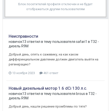
Блок посетителей профиля отключен и не будет
отображаться другим пользователям
Неисправности
новичок13
ответил в тему пользователя
safari1
в
T32 -
дизель R9M
Добрый день, опять к сажевику, на как каком
дифферинциальном давлении должен двигатель выйти на
регенерацию?
13 ноября 2023
461 ответ
Новый дизельный мотор 1.6 dCi 130 л.с.
новичок13
ответил в тему пользователя
brous
в
T32 -
дизель R9M
Добрый день, нашли решение промблемы по тяге?