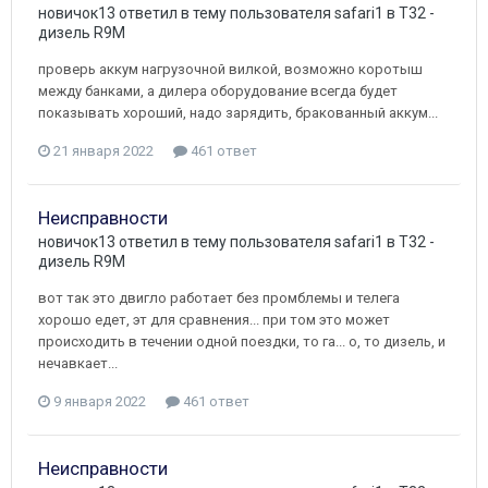
новичок13
ответил в тему пользователя
safari1
в
T32 -
дизель R9M
проверь аккум нагрузочной вилкой, возможно коротыш
между банками, а дилера оборудование всегда будет
показывать хороший, надо зарядить, бракованный аккум...
21 января 2022
461 ответ
Неисправности
новичок13
ответил в тему пользователя
safari1
в
T32 -
дизель R9M
вот так это двигло работает без промблемы и телега
хорошо едет, эт для сравнения... при том это может
происходить в течении одной поездки, то га... о, то дизель, и
нечавкает...
9 января 2022
461 ответ
Неисправности