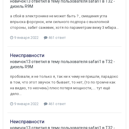
новичок13
ответил в тему пользователя
safari1
в
T32 -
дизель R9M
а сбой в электронике не может быть ? , смещения угла
впрыска форсунок, или сильного подпора с выхлопной
стороны, забит сажевик, хотя по параметрам вижу 3 мбара...
9 января 2022
461 ответ
Неисправности
новичок13
ответил в тему пользователя
safari1
в
T32 -
дизель R9M
пробовали, и не только я, так ни к чему не пришли, парадокс
в том, что этот звучок то бывает, то нет, (то по громче как
на видео, то неочень) плюс потеря мощности,.... тут ещё
дело...
9 января 2022
461 ответ
Неисправности
новичок13
ответил в тему пользователя
safari1
в
T32 -