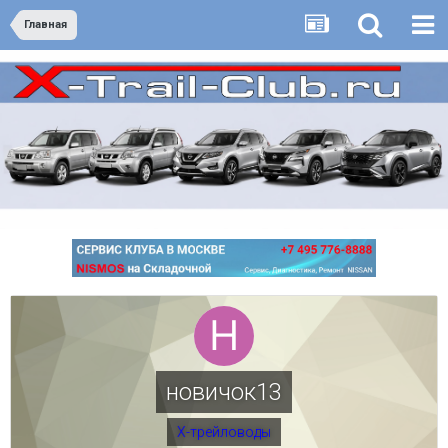
Главная
новичок13
Х-трейловоды