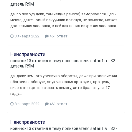
дизель R9M
да, по поводу цепи, там чел(на ренохе) заморочился, цепь
менял, даже новый вакуумник воткнул, не помогло, может
дросельная заслонка, в ней как понял вихревая заслонка...
8 января 2022
461 ответ
Неисправности
новичок13
ответил в тему пользователя
safari1
в
T32 -
дизель R9M
да, даже немного увеличив обороты, даже при включении
обогрева лобовухи, звук чавканья проходит, про цепь,
ничего конкретно сказать немогу, авто брал с нуля, 17
год,у...
8 января 2022
461 ответ
Неисправности
новичок13
ответил в тему пользователя
safari1
в
T32 -