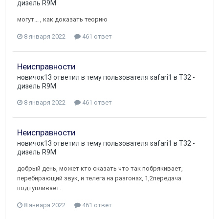
дизель R9M
могут... , как доказать теорию
8 января 2022
461 ответ
Неисправности
новичок13
ответил в тему пользователя
safari1
в
T32 -
дизель R9M
8 января 2022
461 ответ
Неисправности
новичок13
ответил в тему пользователя
safari1
в
T32 -
дизель R9M
добрый день, может кто сказать что так побрякивает,
перебирающий звук, и телега на разгонах, 1,2передача
подтупливает.
8 января 2022
461 ответ