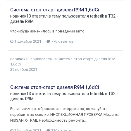
Cистема стоп-старт дизеля R9M 1,6dCi
новичок13
ответил в тему пользователя
tetiretik
в
T32 -
дизель R9M
чтонибудь изменилось в поведении авто
1 декабря 2021
770 ответов
новичок13
подписался на
Cистема стоп-старт дизеля R9M
1,6dCi
29 ноября 2021
Cистема стоп-старт дизеля R9M 1,6dCi
новичок13
ответил в тему пользователя
tetiretik
в
T32 -
дизель R9M
Если письмо отображается некорректно, пожалуйста,
перейдите по ссылке. ИНСПЕКЦИОННАЯ ПРОВЕРКА Модель:
NISSAN X-TRAIL Необходимость ремонта...
29 ноября 2021
770 ответов