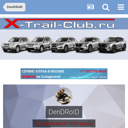
DenDRoID
DenDRoID
Заслуженные X-Trail-оводы