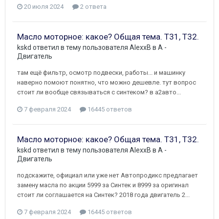
20 июля 2024
2 ответа
Масло моторное: какое? Общая тема. Т31, Т32.
kskd
ответил в тему пользователя
AlexxB
в
A -
Двигатель
там ещё фильтр, осмотр подвески, работы... и машинку
наверно помоют понятно, что можно дешевле. тут вопрос
стоит ли вообще связываться с синтеком? в а2авто...
7 февраля 2024
16445 ответов
Масло моторное: какое? Общая тема. Т31, Т32.
kskd
ответил в тему пользователя
AlexxB
в
A -
Двигатель
подскажите, официал или уже нет Автопродикс предлагает
замену масла по акции 5999 за Синтек и 8999 за оригинал
стоит ли соглашается на Синтек? 2018 года двигатель 2...
7 февраля 2024
16445 ответов