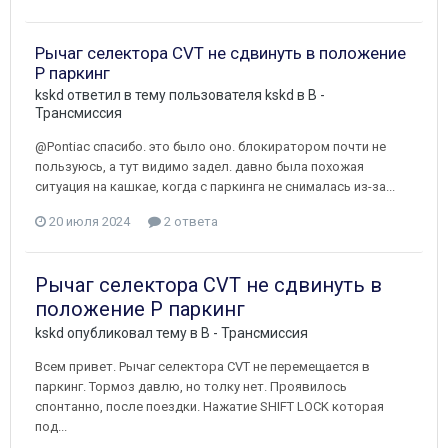
Рычаг селектора CVT не сдвинуть в положение
P паркинг
kskd
ответил в тему пользователя
kskd
в
B -
Трансмиссия
@Pontiac спасибо. это было оно. блокиратором почти не
пользуюсь, а тут видимо задел. давно была похожая
ситуация на кашкае, когда с паркинга не снималась из-за...
20 июля 2024
2 ответа
Рычаг селектора CVT не сдвинуть в
положение P паркинг
kskd
опубликовал тему в
B - Трансмиссия
Всем привет. Рычаг селектора CVT не перемещается в
паркинг. Тормоз давлю, но толку нет. Проявилось
спонтанно, после поездки. Нажатие SHIFT LOCK которая
под...