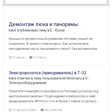
Демонтаж люка и панорамы
kskd
опубликовал тему в
E - Кузов
Крыша по кромке пошла ржавыми пятнами, решил её
покрасить. В связи с этим вопрос. Как установлена
неподвижная часть панорамного люка? Она вклеена или...
21 июля
2 ответа
Электророзетка (прикуриватель) в Т-32
kskd
ответил в тему пользователя
Hinomaru
в
G -
Электрооборудование
Помогите пожалуйста разобраться Поломал розетку под
центральной панелью. Подсоединил компрессор и сжёг
предохранитель №19 (тот что в блоке с левой стороны)...
12 августа 2024
60 ответов