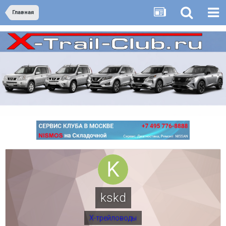
Главная
kskd
Х-трейловоды