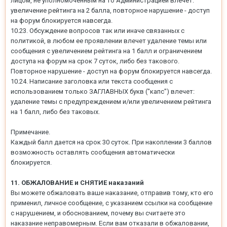
лицом, не уполномоченным на то Администрацией влечет:
увеличение рейтинга на 2 балла, повторное нарушение - доступ
на форум блокируется навсегда.
10.23. Обсуждение вопросов так или иначе связанных с
политикой, в любом ее проявлении влечет удаление темы или
сообщения с увеличением рейтинга на 1 балл и ограничением
доступа на форум на срок 7 суток, либо без такового.
Повторное нарушение - доступ на форум блокируется навсегда.
10.24. Написание заголовка или текста сообщения с
использованием только ЗАГЛАВНЫХ букв ("капс") влечет:
удаление темы с предупреждением и/или увеличением рейтинга
на 1 балл, либо без таковых.
Примечание.
Каждый балл дается на срок 30 суток. При накоплении 3 баллов
возможность оставлять сообщения автоматически
блокируется.
11. ОБЖАЛОВАНИЕ и СНЯТИЕ наказаний
Вы можете обжаловать ваше наказание, отправив тому, кто его
применил, личное сообщение, с указанием ссылки на сообщение
с нарушением, и обоснованием, почему вы считаете это
наказание неправомерным. Если вам отказали в обжаловании,