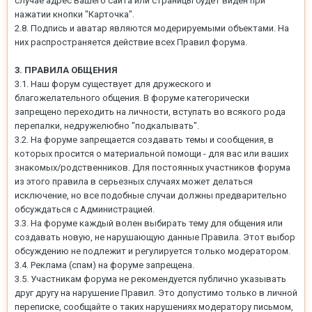
случае адрес Вашего сайта или страницы будет виден при
нажатии кнопки "Карточка".
2.8. Подпись и аватар являются модерируемыми объектами. На
них распространяется действие всех Правил форума.
3. ПРАВИЛА ОБЩЕНИЯ
3.1. Наш форум существует для дружеского и
благожелательного общения. В форуме категорически
запрещено переходить на личности, вступать во всякого рода
перепалки, недружелюбно "подкалывать".
3.2. На форуме запрещается создавать темы и сообщения, в
которых просится о материальной помощи - для вас или ваших
знакомых/родственников. Для постоянных участников форума
из этого правила в серьезных случаях может делаться
исключение, но все подобные случаи должны предварительно
обсуждаться с Администрацией.
3.3. На форуме каждый волен выбирать тему для общения или
создавать новую, не нарушающую данные Правила. Этот выбор
обсуждению не подлежит и регулируется только модератором.
3.4. Реклама (спам) на форуме запрещена.
3.5. Участникам форума не рекомендуется публично указывать
друг другу на нарушение Правил. Это допустимо только в личной
переписке, сообщайте о таких нарушениях модератору письмом,