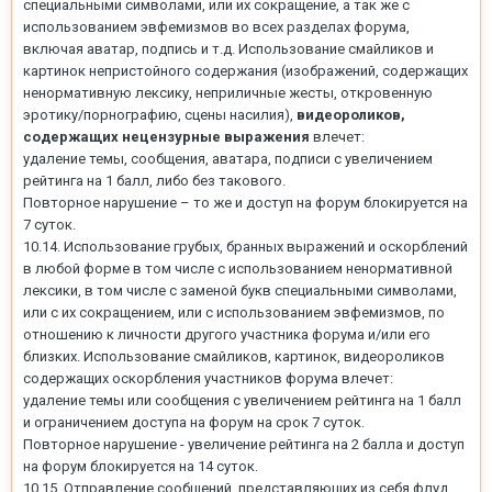
специальными символами, или их сокращение, а так же с
использованием эвфемизмов во всех разделах форума,
включая аватар, подпись и т.д. Использование смайликов и
картинок непристойного содержания (изображений, содержащих
ненормативную лексику, неприличные жесты, откровенную
эротику/порнографию, сцены насилия),
видеороликов,
содержащих нецензурные выражения
влечет:
удаление темы, сообщения, аватара, подписи с увеличением
рейтинга на 1 балл, либо без такового.
Повторное нарушение – то же и доступ на форум блокируется на
7 суток.
10.14. Использование грубых, бранных выражений и оскорблений
в любой форме в том числе с использованием ненормативной
лексики, в том числе с заменой букв специальными символами,
или с их сокращением, или с использованием эвфемизмов, по
отношению к личности другого участника форума и/или его
близких. Использование смайликов, картинок, видеороликов
содержащих оскорбления участников форума влечет:
удаление темы или сообщения с увеличением рейтинга на 1 балл
и ограничением доступа на форум на срок 7 суток.
Повторное нарушение - увеличение рейтинга на 2 балла и доступ
на форум блокируется на 14 суток.
10.15. Отправление сообщений, представляющих из себя флуд