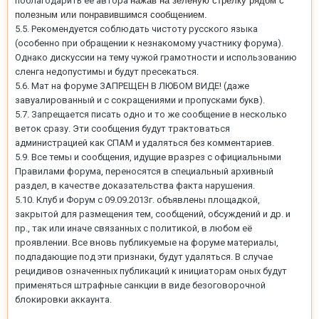
поблагодарить ее автора
нажав на зелёную стрелку рядом с
полезным или понравившимся сообщением.
5.5. Рекомендуется соблюдать чистоту русского языка
(особенно при обращении к незнакомому участнику форума).
Однако дискуссии на тему чужой грамотности и использованию
сленга недопустимы и будут пресекаться.
5.6. Мат на форуме ЗАПРЕЩЕН В ЛЮБОМ ВИДЕ! (даже
завуалированный и с сокращениями и пропусками букв).
5.7. Запрещается писать одно и то же сообщение в несколько
веток сразу. Эти сообщения будут трактоваться
администрацией как СПАМ и удаляться без комментариев.
5.9. Все темы и сообщения, идущие вразрез с официальными
Правилами форума, переносятся в специальный архивный
раздел, в качестве доказательства факта нарушения.
5.10. Клуб и Форум с 09.09.2013г. объявлены площадкой,
закрытой для размещения тем, сообщений, обсуждений и др. и
пр., так или иначе связанных с политикой, в любом её
проявлении. Все вновь публикуемые на форуме материалы,
подпадающие под эти признаки, будут удаляться. В случае
рецидивов означенных публикаций к инициаторам оных будут
применяться штрафные санкции в виде безоговорочной
блокировки аккаунта.