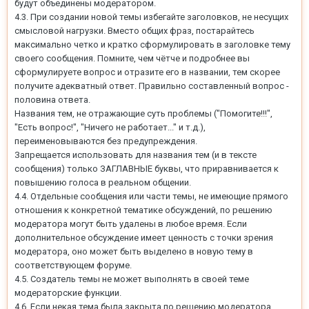
будут объединены модератором.
4.3. При создании новой темы избегайте заголовков, не несущих
смысловой нагрузки. Вместо общих фраз, постарайтесь
максимально четко и кратко сформулировать в заголовке тему
своего сообщения. Помните, чем чётче и подробнее вы
сформулируете вопрос и отразите его в названии, тем скорее
получите адекватный ответ. Правильно составленный вопрос -
половина ответа.
Названия тем, не отражающие суть проблемы ("Помогите!!!",
"Есть вопрос!", "Ничего не работает..." и т.д.),
переименовываются без предупреждения.
Запрещается использовать для названия тем (и в тексте
сообщения) только ЗАГЛАВНЫЕ буквы, что приравнивается к
повышению голоса в реальном общении.
4.4. Отдельные сообщения или части темы, не имеющие прямого
отношения к конкретной тематике обсуждений, по решению
модератора могут быть удалены в любое время. Если
дополнительное обсуждение имеет ценность с точки зрения
модератора, оно может быть выделено в новую тему в
соответствующем форуме.
4.5. Создатель темы не может выполнять в своей теме
модераторские функции.
4.6. Если некая тема была закрыта по решению модератора,