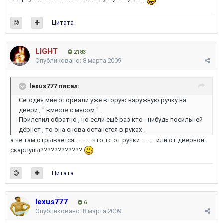
Цитата
LIGHT
2183
Опубликовано:
8 марта 2009
lexus777 писал:
Сегодня мне оторвали уже вторую наружную ручку на
двери , " вместе с мясом " .
Прилепил обратно , но если ещё раз кто - нибудь посильней
дёрнет , то она снова останется в руках .
а че там отрывается............что то от ручки...........или от дверной
скарлупы????????????
Цитата
lexus777
6
Опубликовано:
8 марта 2009