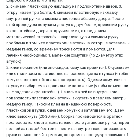
широкого ножа или отвертки,
2. снимаем пластиковую накладку на подлокотнике двери, 3.
откручиваем три болта, 4. снимаем пластиковую накладку
внутренней ручки, снимаем с пистонов обшивку двери. После
этой процедуры получаем доступ к двум болам, крепящим ручку
к кронштейнам двери, откручиваем их, отсоединяем
металлический стерженёк - напраляющую и снимаем ручку.
проблема в том, что пластиковые втулки, в которые вставлены
медные гайки, со временем трескаются и ломаются. Для
лечения необходимы: 1. маленкие хомутики (по диаметру этих
втулок)
2. клей поксипол (или эпоксидка, кому как нравится). Окусываем
или отпиливаем пластиковые направляющие на втулках (чтобы
хомутик плотнее обтягивал поверхность). Одевам хомутики на
втулку и выбираем их правильное положение (чтобы не мешали
и не задевали кронштейны). Наносим клей на внутреннюю
поверхность пластиковой втулки, аккуратно всавляем внутрь
медную гайку. Наносим клей на внешннюю поверхность
пластиковой втулки, одеваем хомутик и затягиваем его. Даём
клею высохнуть (20-30 мин). Сборка производится в оратной
последовательности, желательно после установки ручки, перед
полной затяжкой болтов нанести на внутреннюю поверхность
ручки селиконовый герметик, по времени процедура занимает 1