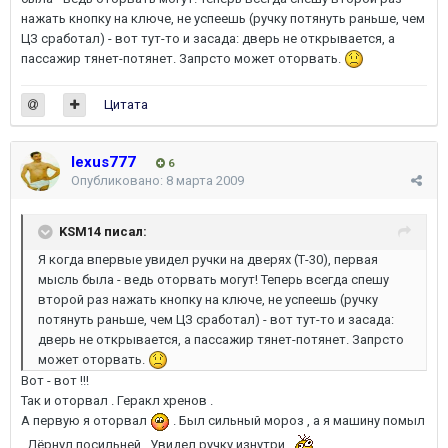
нажать кнопку на ключе, не успеешь (ручку потянуть раньше, чем
ЦЗ сработал) - вот тут-то и засада: дверь не открывается, а
пассажир тянет-потянет. Запрсто может оторвать.
Цитата
lexus777
6
Опубликовано:
8 марта 2009
KSM14 писал:
Я когда впервые увидел ручки на дверях (Т-30), первая
мысль была - ведь оторвать могут! Теперь всегда спешу
второй раз нажать кнопку на ключе, не успеешь (ручку
потянуть раньше, чем ЦЗ сработал) - вот тут-то и засада:
дверь не открывается, а пассажир тянет-потянет. Запрсто
может оторвать.
Вот - вот !!!
Так и оторвал . Геракл хренов .
А первую я оторвал
. Был сильный мороз , а я машину помыл
. Дёрнул посильней . Увидел ручку изнутри .