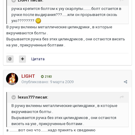
LIGHT писал:
ручка крепится болтом к уху скарлупы.........болт остается в
ручке после выдирания???......или он прорывается скозь
ухо????????
В ручку вклеены металлические цилиндрики , в которые
вкручиваются болты .
Вырывается ручка без этих цилиндриков , они остаются висеть
на ухе , прикрученные болтами .
Цитата
LIGHT
2183
Опубликовано:
9 марта 2009
lexus777 писал:
В ручку вклеены металлические цилиндрики , в которые
вкручиваются болты .
Вырывается ручка без этих цилиндриков , они остаются
висеть на ухе , прикрученные болтами .
а ..........вот оно что........надо принять к сведению