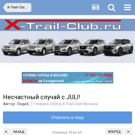
X-Trail-Club Москва
Несчастный случай с JULI!
Автор:
ЛедиХ
,
11 января 2009
в
X-Trail-Club Москва
Ответить в тему
НАЗАД
ВПЕРЁД
Страница 53 из 63