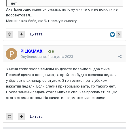
нет
Аха. Ежегодно имеется смазка, потому я ничего и не понял и не
посоветовал...
Машина как баба, любит ласку и смазку...
Цитата
5
PILKAMAX
8
Опубликовано:
1 августа 2023
У меня тоже после замены жидкости появилось два тыка.
Первый щелчек концевика, второй как будто железка педали
упёрлась в цилиндр со стуком. Это только при глубоком
нажатии педали. Если слегка притормаживать, то такого нет.
После замены педаль стала мягче и сильнее прожиматься. До
этого стояла колом. На качестве торможения не влияет.
Цитата