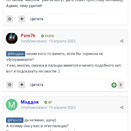
Админ, тему удаляй!
Цитата
Pzm76
21210
Опубликовано:
15 апреля 2023
зачем кого-то винить, если Вы тормоза не
@Мэддок
обслуживаете?
У нас, многих, смазка в пальцах имеется и ничего подобного нет,
вот и подсказать не смогли. )
Цитата
3
Мэддок
47
Опубликовано:
15 апреля 2023
да не виню, шучу)
@Pzm76
А почему она у вас в этих пальцах?