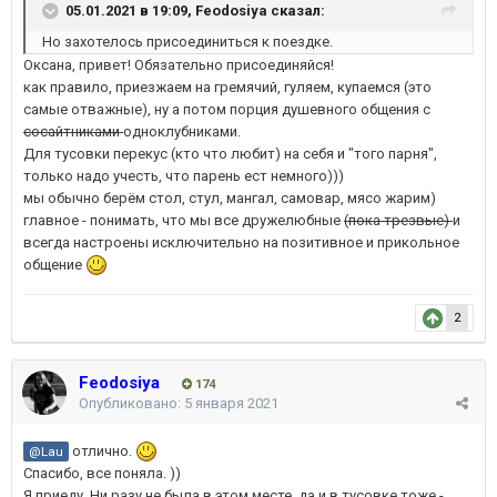
05.01.2021 в 19:09,
Feodosiya
сказал:
Но захотелось присоединиться к поездке.
Оксана, привет! Обязательно присоединяйся!
как правило, приезжаем на гремячий, гуляем, купаемся (это
самые отважные), ну а потом порция душевного общения с
сосайтниками
одноклубниками.
Для тусовки перекус (кто что любит) на себя и "того парня",
только надо учесть, что парень ест немного)))
мы обычно берём стол, стул, мангал, самовар, мясо жарим)
главное - понимать, что мы все дружелюбные
(пока трезвые)
и
всегда настроены исключительно на позитивное и прикольное
общение
2
Feodosiya
174
Опубликовано:
5 января 2021
отлично.
@Lau
Спасибо, все поняла. ))
Я приеду. Ни разу не была в этом месте, да и в тусовке тоже -