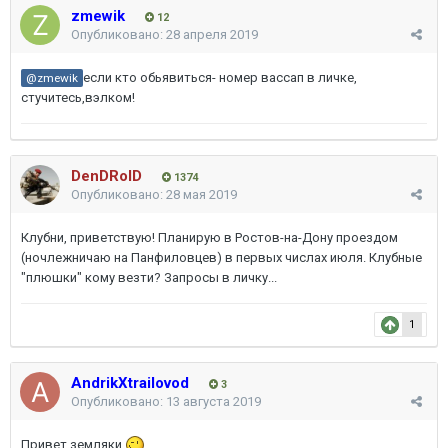
zmewik
12
Опубликовано:
28 апреля 2019
если кто обьявиться- номер вассап в личке,
@zmewik
стучитесь,вэлком!
DenDRoID
1374
Опубликовано:
28 мая 2019
Клубни, приветствую! Планирую в Ростов-на-Дону проездом
(ночлежничаю на Панфиловцев) в первых числах июля. Клубные
"плюшки" кому везти? Запросы в личку...
1
AndrikXtrailovod
3
Опубликовано:
13 августа 2019
Привет земляки