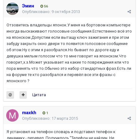
Эмин
56
Опубликовано:
9 октября 2013
Отзовитесь владельцы японок.У меня на бортовом компьютере
иногда выскакивают голосовые сообщения.Естественно всё это
на японском.Допустим если вытащу ключ зажигания и при этом
забуду закрыть окно двери то появится голосовое сообщение
об этом.Ну с этим я разобрался.Но бывает по дороге еду и
девушка милым голосом что то мне говорит на японском.Что
говорит,х.з.Может указывает на какие то повреждения или что
пора менять что то.Обычно это набор стандартных фраз.Есть ли
на форуме те кто разобрался и перевёл все эти фразы с
японского ?
Цитата
maxkh
1
Опубликовано:
17 марта 2015
Я установил на телефон словарь и подставил телефон к
динамику - перевел. Получилось "Телефон не найден. Не