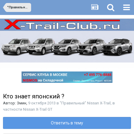
"Правильный" Nissan X-Trail, в частности Nissan X-Trail GT
Кто знает японский ?
Автор:
Эмин
,
9 октября 2013
в
"Правильный" Nissan X-Trail, в
частности Nissan X-Trail GT
Ответить в тему