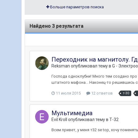
Больше параметров поиска
Найдено 3 результата
Переходник на магнитолу. Гд
Reksman
опубликовал тему в
G - Электро
Господа одноклубни! Много тем создано про
штатного мафона... Наконец-то решившись с
11 июля 2015
12 ответов
т-30
Мультимедиа
Evil Kroll
опубликовал тему в
Т-32
Всем привет, у меня т32 se top, хочу помен