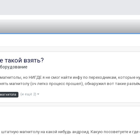
е такой взять?
оборудование
 магнитолы, но НИГДЕ я не смог найти инфу по переходникам, которые 
нять магнитолу (оч легко процесс прошел), обнаружил вот такие разъё
(и ещё 2)
магнитола
ять штатную магнитолу на какой нибудь андроид. Какую посоветуете и гд