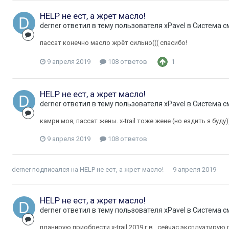
HELP не ест, а жрет масло!
derner
ответил в тему пользователя
xPavel
в
Система с
пассат конечно масло жрёт сильно((( спасибо!
9 апреля 2019
108 ответов
1
HELP не ест, а жрет масло!
derner
ответил в тему пользователя
xPavel
в
Система с
камри моя, пассат жены. x-trail тоже жене (но ездить я буд
9 апреля 2019
108 ответов
derner
подписался на
HELP не ест, а жрет масло!
9 апреля 2019
HELP не ест, а жрет масло!
derner
ответил в тему пользователя
xPavel
в
Система с
планирую приобрести x-trail 2019 г.в., сейчас эксплуатиру