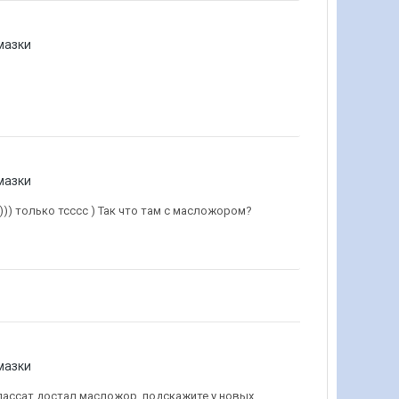
мазки
мазки
у)))) только тсссс ) Так что там с масложором?
мазки
ю пассат достал масложор, подскажите у новых