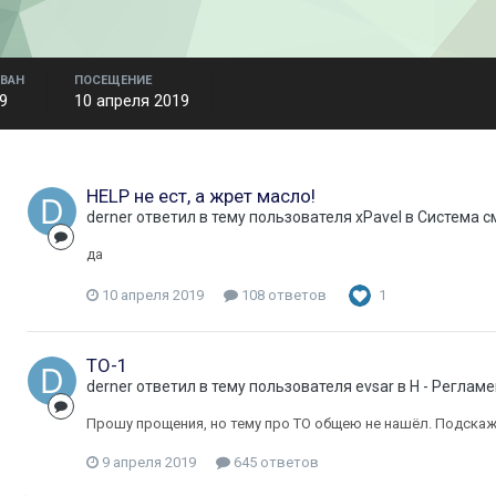
ВАН
ПОСЕЩЕНИЕ
9
10 апреля 2019
HELP не ест, а жрет масло!
derner
ответил в тему пользователя
xPavel
в
Система с
да
10 апреля 2019
108 ответов
1
ТО-1
derner
ответил в тему пользователя
evsar
в
H - Реглам
Прошу прощения, но тему про ТО общею не нашёл. Подскажит
9 апреля 2019
645 ответов