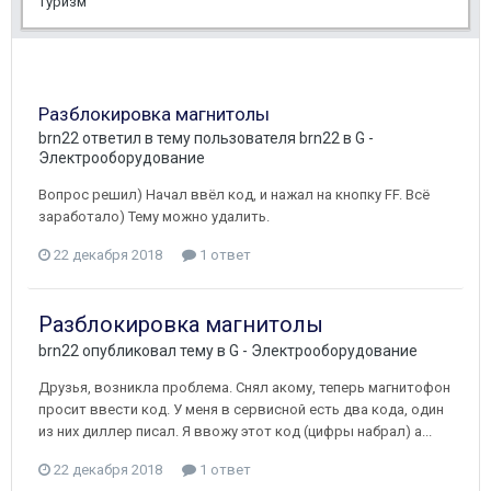
туризм
Разблокировка магнитолы
brn22
ответил в тему пользователя
brn22
в
G -
Электрооборудование
Вопрос решил) Начал ввёл код, и нажал на кнопку FF. Всё
заработало) Тему можно удалить.
22 декабря 2018
1 ответ
Разблокировка магнитолы
brn22
опубликовал тему в
G - Электрооборудование
Друзья, возникла проблема. Снял акому, теперь магнитофон
просит ввести код. У меня в сервисной есть два кода, один
из них диллер писал. Я ввожу этот код (цифры набрал) а...
22 декабря 2018
1 ответ