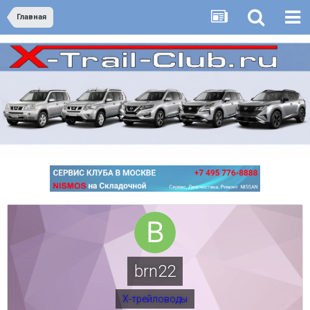
Главная
brn22
Х-трейловоды