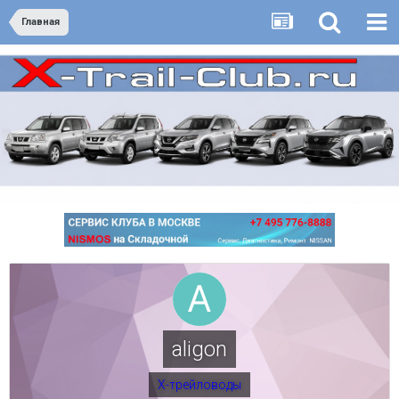
Главная
aligon
Х-трейловоды