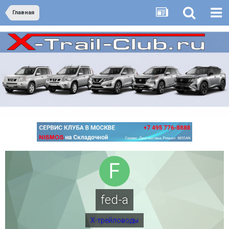
Главная
fed-a
Х-трейловоды