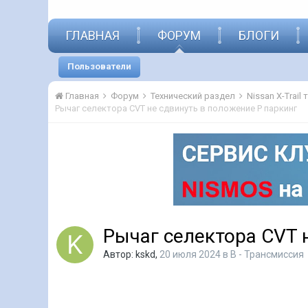
ГЛАВНАЯ
ФОРУМ
БЛОГИ
Пользователи
Главная
Форум
Технический раздел
Nissan X-Trail
Рычаг селектора CVT не сдвинуть в положение P паркинг
Рычаг селектора CVT 
Автор:
kskd
,
20 июля 2024
в
B - Трансмиссия