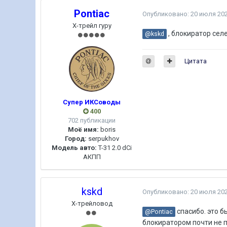
Pontiac
Опубликовано:
20 июля 20
Х-трейл гуру
, блокиратор сел
@kskd
Цитата
Супер ИКСоводы
400
702 публикации
Моё имя:
boris
Город:
serpukhov
Модель авто:
T-31 2.0 dCi
АКПП
kskd
Опубликовано:
20 июля 20
Х-трейловод
спасибо. это б
@Pontiac
блокиратором почти не п