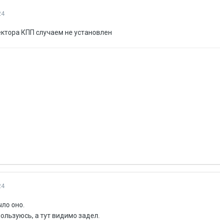
24
ектора КПП случаем не установлен
24
ыло оно.
ользуюсь, а тут видимо задел.