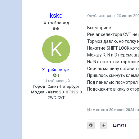
kskd
Опубликовано:
20 июля 20
Х-трейловод
Всем привет.
Рычаг селектора CVT не 
Тормоз давлю, но толку 
Нажатие SHIFT LOCK кото
Между R, N и D перемещ
На N с нажатым тормозо
Сейчас машину оставил 
Х-трейловоды
1
Пришлось скинуть клемм
11 публикаций
Под панелью посмотрел н
Город:
Санкт-Петербург
Подскажите в какую стор
Модель авто:
2018 Т32 2.0
2WD CVT
Изменено
20 июля 2024
п
Цитата