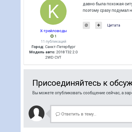
давно была похожая ситу
поэтому сразу подумал на
Цитата
Х-трейловоды
1
11 публикаций
Город:
Санкт-Петербург
Модель авто:
2018 Т32 2.0
2WD CVT
Присоединяйтесь к обсу
Вы можете опубликовать сообщение сейчас, а заре
Ответить в тему...