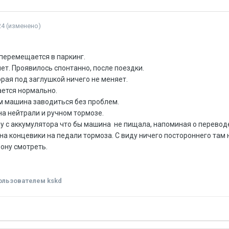
24
(изменено)
перемещается в паркинг.
нет. Проявилось спонтанно, после поездки.
рая под заглушкой ничего не меняет.
ается нормально.
м машина заводиться без проблем.
на нейтрали и ручном тормозе.
у с аккумулятора что бы машина не пищала, напоминая о переводе
а концевики на педали тормоза. С виду ничего постороннего там н
ону смотреть.
ользователем kskd