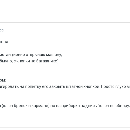
22
нная:
 дистанционно открываю машину,
бычно, с кнопки на багажнике)
ом:
агировать на попытку его закрыть штатной кнопкой. Просто глухо 
я (ключ брелок в кармане) но на приборка надпись "ключ не обнар