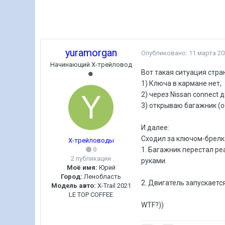
yuramorgan
Опубликовано:
11 марта 20
Начинающий Х-трейловод
Вот такая ситуация стра
1) Ключа в кармане нет,
2) через Nissan connect
3) открываю багажник (о
И далее:
Сходил за ключом-брелк
Х-трейловоды
0
1. Багажник перестал ре
2 публикации
руками.
Моё имя:
Юрий
Город:
Ленобласть
2. Двигатель запускаетс
Модель авто:
X-Trail 2021
LE TOP COFFEE
WTF?))