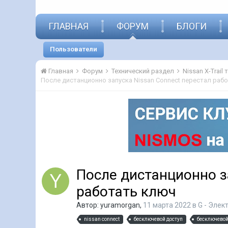
ГЛАВНАЯ
ФОРУМ
БЛОГИ
Пользователи
Главная
Форум
Технический раздел
Nissan X-Trail
После дистанционно запуска Nissan Connect перестал раб
После дистанционно з
работать ключ
Автор:
yuramorgan
,
11 марта 2022
в
G - Эле
nissan connect
бесключевой доступ
бесключевой