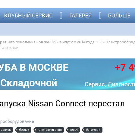
КЛУБНЫЙ СЕРВИС
ГАЛЕРЕЯ
БОЛЬШЕ
 третьего поколения - он же Т32 - выпуск с 2014 года
G - Электрообору
отать ключ
апуска Nissan Connect перестал
ктрооборудование
 запуск
брелок
ключ зажигания
ключ
багажник