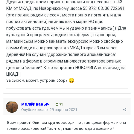
Друзья предлагаем вариант площадки под веселье... в 43
КМ от МКАД по Новорижскому шоссе 55.872103, 36.722691
(это поляна рядом с лесом , места полно и погонять и для
прочих активностей) не знаю как в марте НО щас
побуксовать есть где, чем мы и удачно и занимались )) Для
культурной программы рядом есть ферма , сыроварня,
магазин сыра можно заказать экскурсию можно свободно
самим бродить, на разворот до МКАДа крюк 3 км через
деревню! На случай "дорожно-полевого апокалипсиса"
рядом на ферме в огромном множестве трактора разных
цветов и "мастей". Кого напрягает НОВОРИГА есть съезд на
ЦКАД!
За сыром, может, устроим сбор?
мел#иваныч
71
Опубликовано:
29 апреля 2021
Всем привет! Они там круглооооодично , там целая ферма и она
только расширяется! Так что , главное погода и желание!!!