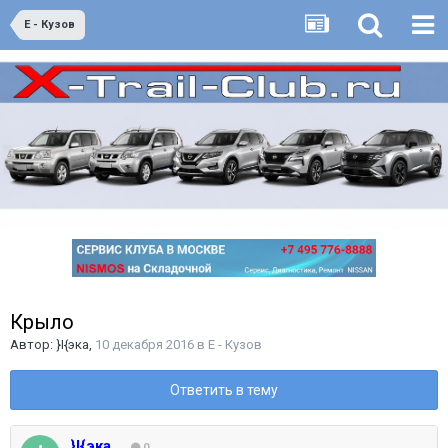
E - Кузов
Крыло
Автор:
}I{эка
,
10 декабря 2016
в
E - Кузов
Ответить в тему
}I{эка
0