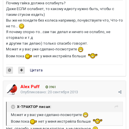
Почему гайка должна ослабнуть?
Даже ЕСЛИ ослабнет, то какому идиоту нужно быть, чтобы с
таким стуком ездить)
Вы же не поедите без колеса например, почувствуете что, Что-то
не то...
Я почему спорю-то...сам так делал и ничего не ослабло, не
оторвало и т.д
и другим так делаю) только спасибо говорят.
Может и у вас уже сделано-посмотрите
Всем пока
нет у меня икстрейла больше
Цитата
Alex Puff
3961
Опубликовано:
20 сентября 2013
Х-ТРАКТОР писал:
Может и у вас уже сделано-посмотрите
Всем пока
нет у меня икстрейла больше
Нет, спасибо, у меня все круглое, а не овальное.