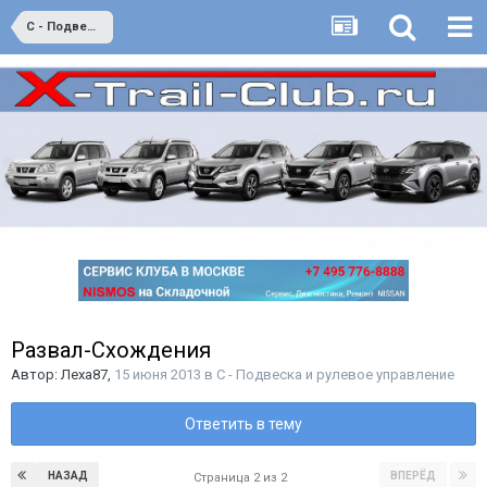
C - Подвеска и рулевое управление
Развал-Схождения
Автор:
Леха87
,
15 июня 2013
в
C - Подвеска и рулевое управление
Ответить в тему
НАЗАД
ВПЕРЁД
Страница 2 из 2