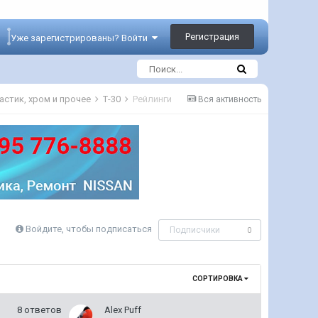
Регистрация
Уже зарегистрированы? Войти
астик, хром и прочее
Т-30
Рейлинги
Вся активность
Войдите, чтобы подписаться
Подписчики
0
СОРТИРОВКА
8
ответов
Alex Puff