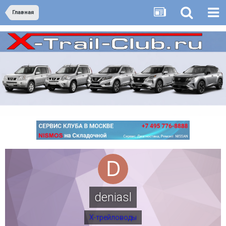
Главная
deniasl
Х-трейловоды