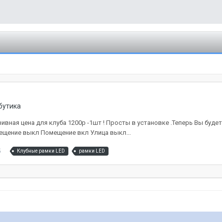
бутика
зивная цена для клуба 1200р -1шт ! Просты в установке .Теперь Вы буд
мещение выкл Помещение вкл Улица выкл...
5
Клубные рамки LED
рамки LED