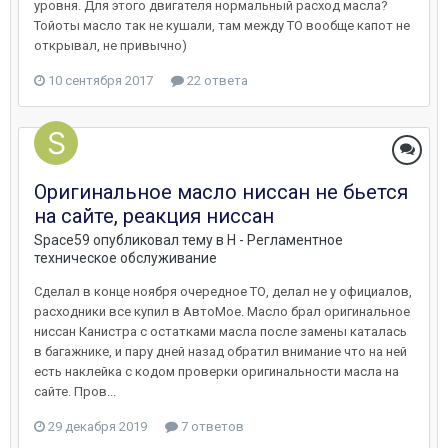
уровня. Для этого двигателя нормальный расход масла?
Тойоты масло так не кушали, там между ТО вообще капот не
открывал, не привычно)
10 сентября 2017
22 ответа
Оригинальное масло ниссан не бьется
на сайте, реакция ниссан
Space59
опубликовал тему в
H - Регламентное
техническое обслуживание
Сделал в конце ноября очередное ТО, делал не у официалов,
расходники все купил в АвтоМое. Масло брал оригинальное
ниссан Канистра с остатками масла после замены каталась
в багажнике, и пару дней назад обратил внимание что на ней
есть наклейка с кодом проверки оригинальности масла на
сайте. Пров...
29 декабря 2019
7 ответов