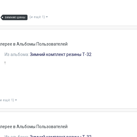
(и ещё 1)
зимние шины
алерее в
Альбомы Пользователей
Из альбома:
Зимний комплект резины Т-32
!
(и ещё 1)
алерее в
Альбомы Пользователей