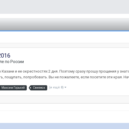
2016
ле по России
Казани и ее окрестностях 2 дня. Поэтому сразу прошу прощения у знатоко
, пощупать, попробовать. Вы не пожалеете, если посетите эти края. Нача
(и ещё 8)
Максим Горький
Свияжск