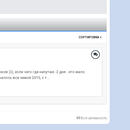
СОРТИРОВКА
в ))), если чего где напутаю. 2 дня - это мало.
лось все зимой 2015, с т...
Вся активность