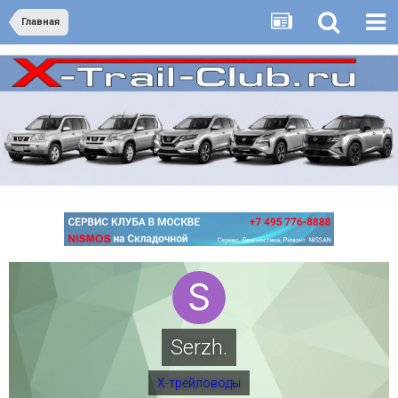
Главная
Serzh.
Х-трейловоды