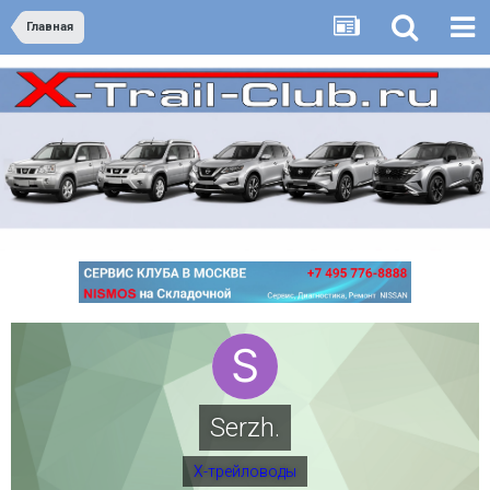
Главная
Serzh.
Х-трейловоды