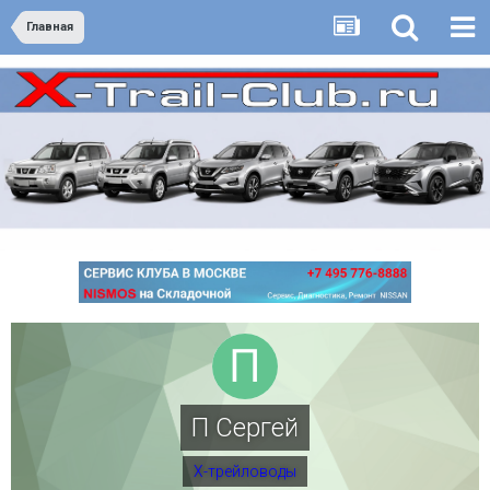
Главная
П Сергей
Х-трейловоды