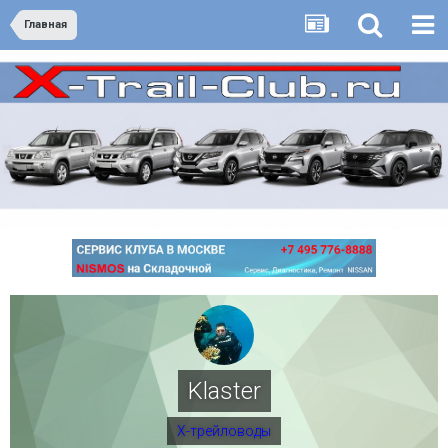
Главная
Klaster
Х-трейловоды