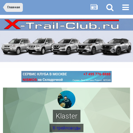
Главная
Klaster
Х-трейловоды