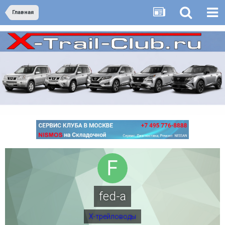
Главная
fed-a
Х-трейловоды