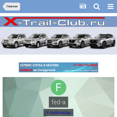
Главная
fed-a
Х-трейловоды