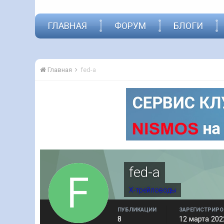
ГЛАВНАЯ
ФОРУМ
БЛОГИ
Главная
fed-a
fed-a
Х-трейловоды
ПУБЛИКАЦИИ
ЗАРЕГИСТРИРО
8
12 марта 202