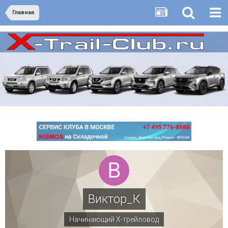
Главная
Виктор_К
Начинающий Х-трейловод