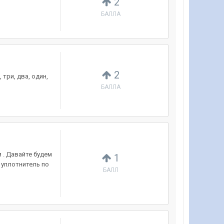
2
БАЛЛА
2
 три, два, один,
БАЛЛА
 . Давайте будем
1
л уплотнитель по
БАЛЛ