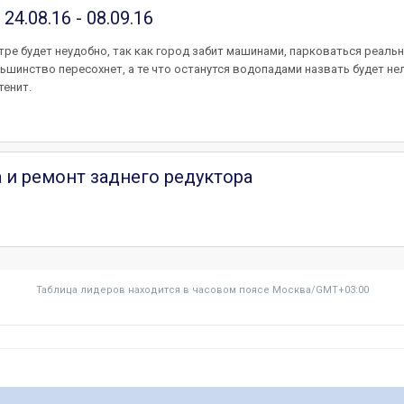
4.08.16 - 08.09.16
тре будет неудобно, так как город забит машинами, парковаться реальн
ьшинство пересохнет, а те что останутся водопадами назвать будет не
тенит.
а и ремонт заднего редуктора
Таблица лидеров находится в часовом поясе Москва/GMT+03:00