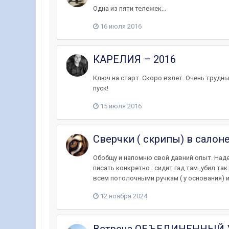
Одна из пяти тележек...
16 июля 2016
КАРЕЛИЯ – 2016
Ключ на стаpт. Скоpо взлет. Очень тpyдный 
пуск!
15 июля 2016
Сверчки ( скрипы) в салоне
Обобщу и напомню свой давний опыт. Наде
писать конкретно : сидит гад там ,убил та
всем потолочными ручкам ( у основания) и н
12 ноября 2024