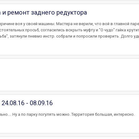
а и ремонт заднего редуктора
причине воя у своей машины. Мастера не верили, что вой в главной па
тоятельных просьб, согласились вскрыть муфту и "О чудо" гайка крутит
ьба", затянули пневмо инстр. собрали и попросили проверить. Долго уди
4.08.16 - 08.09.16
ьно.... Ну а по парку погулять можно. Территория большая, интересно.