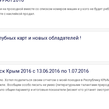
УРАЛ 2016
 на проходной вместе со списком номеров машин и у кого не будет реб
е с наклейкой продал.
убных карт и новых обладателей !
ск Крым 2016 с 13.06.2016 по 1.07.2016
. Хотел поделиться своим отчетом о моей поездке в Республику КРЫМ
ле.. Вообщем особо писать не умею (литературными талантами природ
начало общие параметр и итоговые показатели (может кто устанет смотре