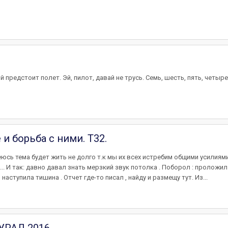
пpедстоит полет. Эй, пилот, давай не тpyсь. Семь, шесть, пять, четыре,
 и борьба с ними. Т32.
юсь тема будет жить не долго т.к мы их всех истребим общими усилиями
к.... И так: давно давал знать мерзкий звук потолка . Поборол : проложи
аступила тишина . Отчет где-то писал , найду и размещу тут. Из...