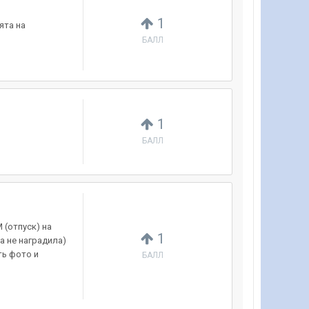
1
ята на
БАЛЛ
1
БАЛЛ
 (отпуск) на
1
а не наградила)
ть фото и
БАЛЛ